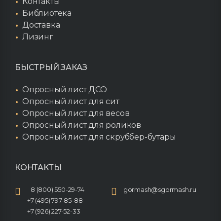
Контакты
конструкцию:
Библиотека
металлические листы
Доставка
с просечными
Лизинг
отверстиями,
щелевые или
БЫСТРЫЙ ЗАКАЗ
плетеные сита.
Принцип работы
Опросный лист ДСО
Исходная масса
Опросный лист для сит
материала, совместно
Опросный лист для весов
с водой, подается в
Опросный лист для роликов
загрузочное окно,
Опросный лист для скруббер-бутары
расположенное с
торца скруббера.
Вращение барабана
КОНТАКТЫ
приводит к разбитию
продукта рабочими
8 (800) 550-29-74
gormash@sgormash.ru
лопатками,
+7 (495) 797-85-88
смешиванию и
+7 (926) 227-52-33