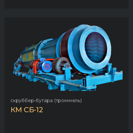
скруббер-бутара (троммель)
КМ СБ-12