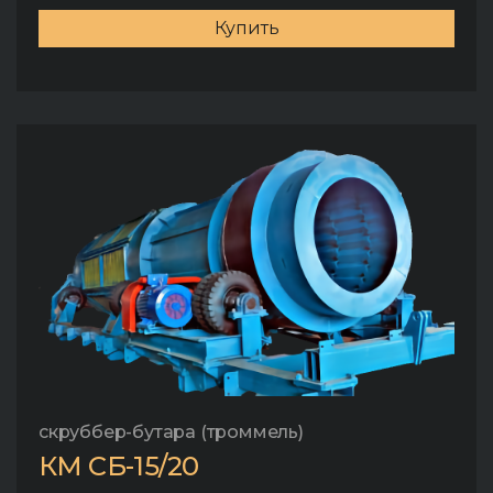
Купить
скруббер-бутара (троммель)
КМ СБ-15/20