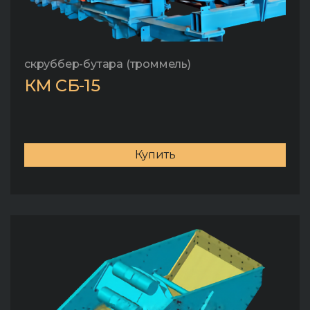
скруббер-бутара (троммель)
КМ СБ-15
Купить