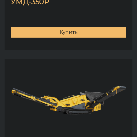
УМД-350Р
Купить