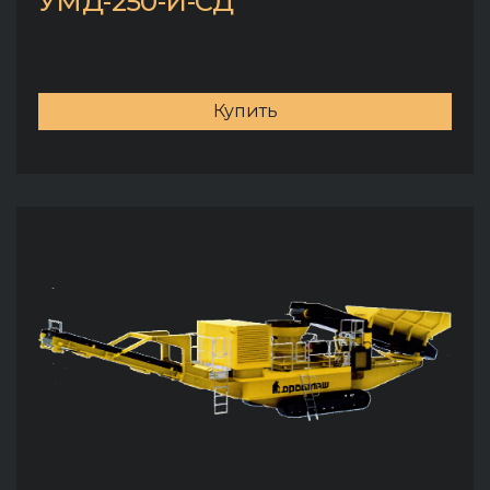
УМД-250-И-СД
Купить