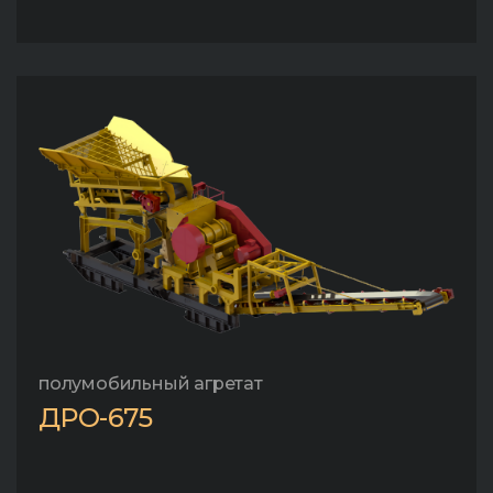
полумобильный агретат
ДРО-675