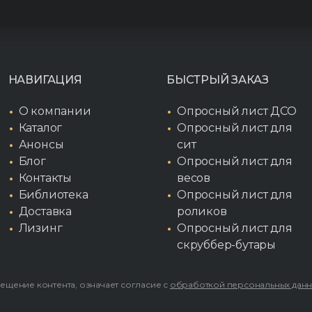
НАВИГАЦИЯ
БЫСТРЫЙ ЗАКАЗ
О компании
Опросный лист ДСО
Каталог
Опросный лист для
Анонсы
сит
Блог
Опросный лист для
Контакты
весов
Библиотека
Опросный лист для
Доставка
роликов
Лизинг
Опросный лист для
скруббер-бутары
мещение контента, означает согласие с
обработкой персональных дан