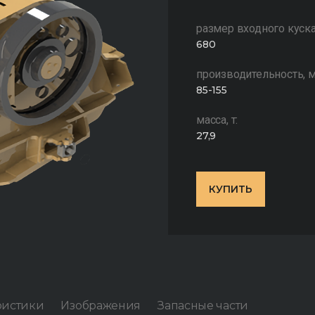
размер входного куска
680
производительность, м
85-155
масса, т:
27,9
КУПИТЬ
ристики
Изображения
Запасные части