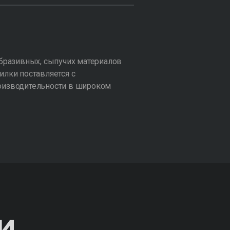
бразивных, сыпучих материалов
илки поставляется с
оизводительности в широком
И