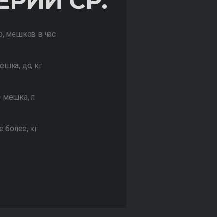
ЕРИИ СР.Т
о, мешков в час
шка, до, кг
 мешка, л
е более, кг