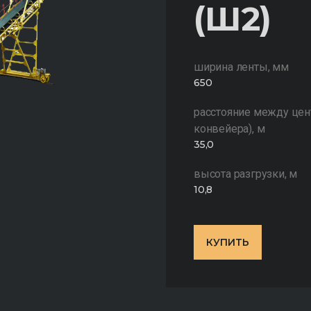
(Ш2)
ширина ленты, мм
650
расстояние между цен
конвейера), м
35,0
высота разгрузки, м
10,8
КУПИТЬ