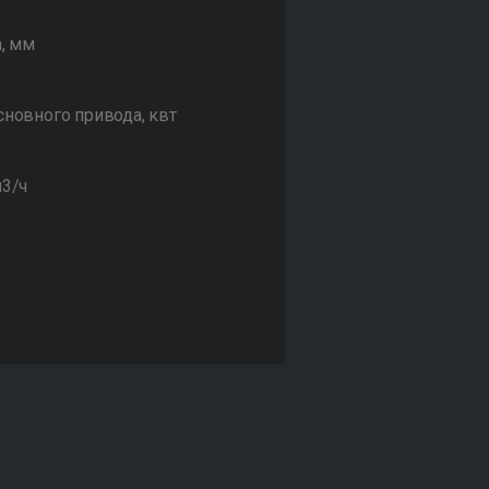
, мм
сновного привода, квт
м3/ч