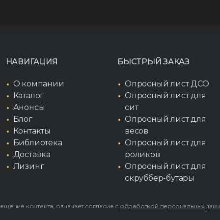
НАВИГАЦИЯ
БЫСТРЫЙ ЗАКАЗ
О компании
Опросный лист ДСО
Каталог
Опросный лист для
Анонсы
сит
Блог
Опросный лист для
Контакты
весов
Библиотека
Опросный лист для
Доставка
роликов
Лизинг
Опросный лист для
скруббер-бутары
мещение контента, означает согласие с
обработкой персональных дан