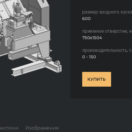
размер входного куска
600
приемное отверстие, 
750x1504
производительность, т/
0 - 150
КУПИТЬ
ристики
Изображения